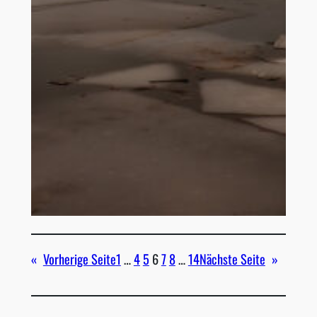
«
Vorherige Seite
1
…
4
5
6
7
8
…
14
Nächste Seite
»