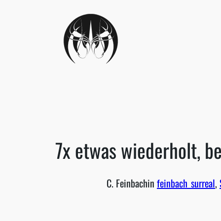
Skip
to
content
7x etwas wiederholt, b
C. Feinbach
in
feinbach_surreal
, 