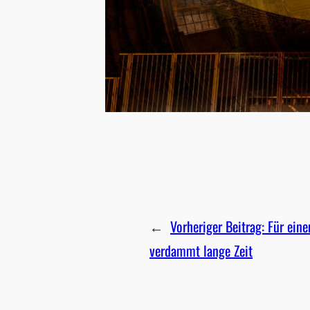
←
Vorheriger Beitrag:
Für eine
verdammt lange Zeit