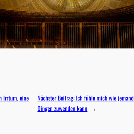
n Irrtum, eine
Nächster Beitrag:
Ich fühle mich wie jemand
Dingen zuwenden kann
→